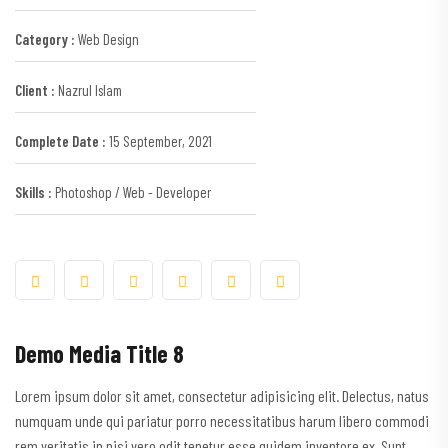
Category :
Web Design
Client :
Nazrul Islam
Complete Date :
15 September, 2021
Skills :
Photoshop / Web - Developer
Demo Media Title 8
Lorem ipsum dolor sit amet, consectetur adipisicing elit. Delectus, natus
numquam unde qui pariatur porro necessitatibus harum libero commodi
rem veritatis in nisi vero odit tenetur esse quidem inventore ex. Sunt