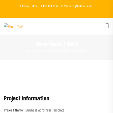
Rovinj, Istria
091 156 3132
Vesna-5@hotmail.com
Demo Media Title 8
You Here!
Home
Portfolio
Demo Media Title 8
Project Information
Project Name :
Business WordPress Template