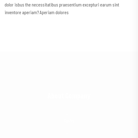
dolor isbus the necessitatibus praesentium excepturi earum sint
inventore aperiam? Aperiam dolores
About Company
Rovinj