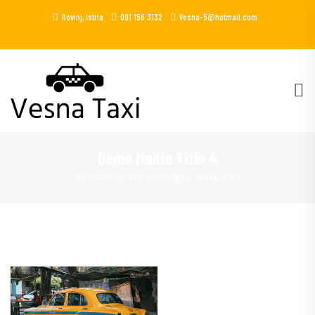
Rovinj, Istria
091 156 3132
Vesna-5@hotmail.com
Demo Media Title 4
You Here!
Home
Portfolio
Demo Media Title 4